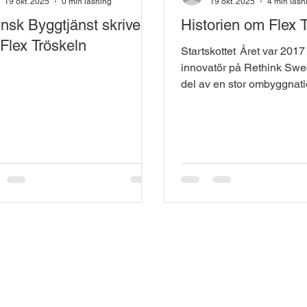
19 okt. 2025
0 min läsning
19 okt. 2025
4 min läsn
nsk Byggtjänst skriver
Historien om Flex 
Flex Tröskeln
Startskottet Året var 2017 när en
innovatör på Rethink Swe
del av en stor ombyggnati
Ett äldre flerbostadshus s
förvandlas till ett trygghe
där äldre kunde leva trygg
bekvämt. Resultatet var 
– nyrenoverade lägenhet
bekvämligheter och rymli
balkonger som skulle bli
hyresgästernas favoritpla
fram emot att sitta ute, dri
och njuta av solen på sin
balkonger. Men för många