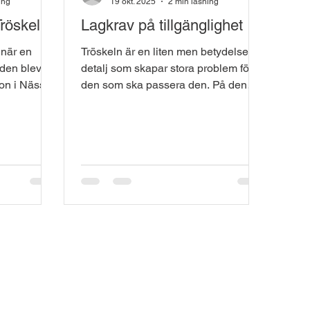
ing
19 okt. 2025
2 min läsning
Tröskeln
Lagkrav på tillgänglighet
Tröskeln är en liten men betydelsefull
den blev en
detalj som skapar stora problem för
on i Nässjö.
den som ska passera den. På den
kulle
ena sidan ska tröskeln täta för att
tsboende,
uppfylla krav på energi, brand, buller
t och
och fukt, medan insidan ofta
imponerande
kompletterades med kvartsstavar
er, moderna
som gör nivåskillnaden oförändrad.
ga
Denna "godtagbara" lösning från
branschen är bevisligen allt annat än
ts. De såg
godtagbar för dem som behöver
cka kaffe
passera tröskeln varje dag. ​ I Sverige
a inglasade
finns omkring 400 000 personer som
 blev dröm
använder rullstol eller r