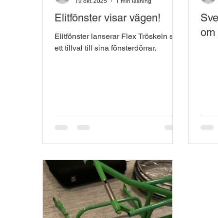
19 okt. 2025
1 min läsning
Elitfönster visar vägen!
Sve
om 
Elitfönster lanserar Flex Tröskeln som
ett tillval till sina fönsterdörrar.