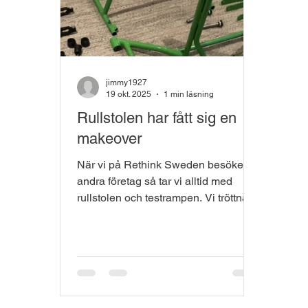
jimmy1927
19 okt. 2025
1 min läsning
Rullstolen har fått sig en
makeover
När vi på Rethink Sweden besöker
andra företag så tar vi alltid med
rullstolen och testrampen. Vi tröttnar
aldrig på att få se andras reaktion på
hur enkelt det kan vara att rulla över
en tröskel vid namn Flex Tröskeln.
Rullstolen har fått klättra över dagens
”tillgängliga” tröskel många gånger
för att personen som sitter i den ska